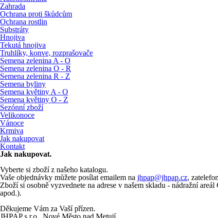
Zahrada
Ochrana proti škůdcům
Ochrana rostlin
Substráty
Hnojiva
Tekutá hnojiva
Truhlíky, konve, rozprašovače
Semena zelenina A - O
Semena zelenina O - R
Semena zelenina R - Z
Semena byliny
Semena květiny A - O
Semena květiny O - Z
Sezónní zboží
Velikonoce
Vánoce
Krmiva
Jak nakupovat
Kontakt
Jak nakupovat.
Vyberte si zboží z našeho katalogu.
Vaše objednávky můžete posílat emailem na
jhpap@jhpap.cz
, zatelef
Zboží si osobně vyzvednete na adrese v našem skladu - nádražní areá
apod.).
Děkujeme Vám za Vaší přízen.
JHPAP s.r.o., Nové Město nad Metují