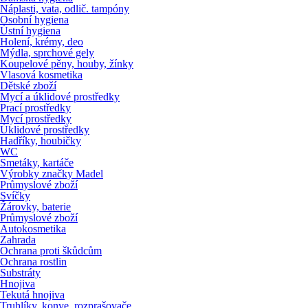
Náplasti, vata, odlič. tampóny
Osobní hygiena
Ústní hygiena
Holení, krémy, deo
Mýdla, sprchové gely
Koupelové pěny, houby, žínky
Vlasová kosmetika
Dětské zboží
Mycí a úklidové prostředky
Prací prostředky
Mycí prostředky
Úklidové prostředky
Hadříky, houbičky
WC
Smetáky, kartáče
Výrobky značky Madel
Průmyslové zboží
Svíčky
Žárovky, baterie
Průmyslové zboží
Autokosmetika
Zahrada
Ochrana proti škůdcům
Ochrana rostlin
Substráty
Hnojiva
Tekutá hnojiva
Truhlíky, konve, rozprašovače