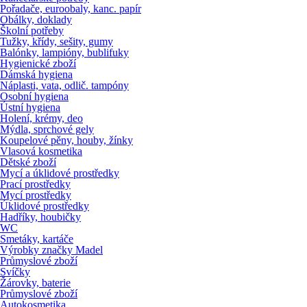
Pořadače, euroobaly, kanc. papír
Obálky, doklady
Školní potřeby
Tužky, křídy, sešity, gumy
Balónky, lampióny, bublifuky
Hygienické zboží
Dámská hygiena
Náplasti, vata, odlič. tampóny
Osobní hygiena
Ústní hygiena
Holení, krémy, deo
Mýdla, sprchové gely
Koupelové pěny, houby, žínky
Vlasová kosmetika
Dětské zboží
Mycí a úklidové prostředky
Prací prostředky
Mycí prostředky
Úklidové prostředky
Hadříky, houbičky
WC
Smetáky, kartáče
Výrobky značky Madel
Průmyslové zboží
Svíčky
Žárovky, baterie
Průmyslové zboží
Autokosmetika