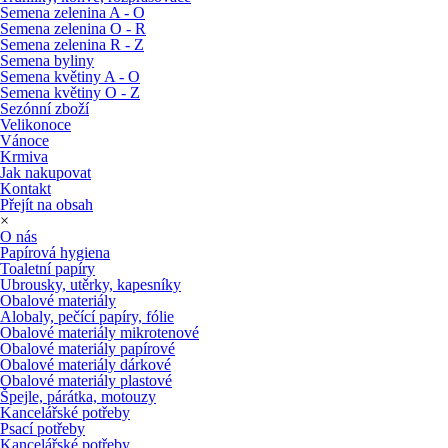
Semena zelenina A - O
Semena zelenina O - R
Semena zelenina R - Z
Semena byliny
Semena květiny A - O
Semena květiny O - Z
Sezónní zboží
Velikonoce
Vánoce
Krmiva
Jak nakupovat
Kontakt
Přejít na obsah
×
O nás
Papírová hygiena
Toaletní papíry
Ubrousky, utěrky, kapesníky
Obalové materiály
Alobaly, pečící papíry, fólie
Obalové materiály mikrotenové
Obalové materiály papírové
Obalové materiály dárkové
Obalové materiály plastové
Špejle, párátka, motouzy
Kancelářské potřeby
Psací potřeby
Kancelářské potřeby