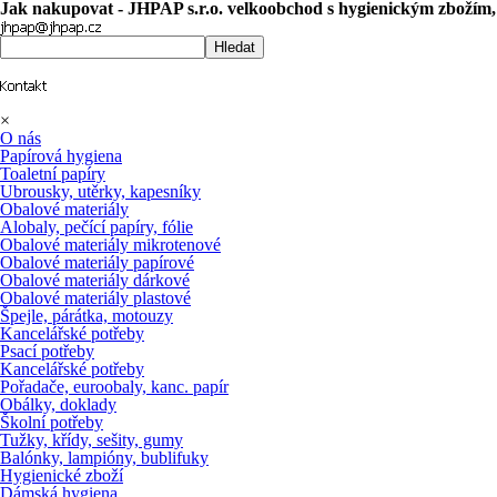
Jak nakupovat - JHPAP s.r.o. velkoobchod s hygienickým zbožím
Hledat
×
O nás
Papírová hygiena
Toaletní papíry
Ubrousky, utěrky, kapesníky
Obalové materiály
Alobaly, pečící papíry, fólie
Obalové materiály mikrotenové
Obalové materiály papírové
Obalové materiály dárkové
Obalové materiály plastové
Špejle, párátka, motouzy
Kancelářské potřeby
Psací potřeby
Kancelářské potřeby
Pořadače, euroobaly, kanc. papír
Obálky, doklady
Školní potřeby
Tužky, křídy, sešity, gumy
Balónky, lampióny, bublifuky
Hygienické zboží
Dámská hygiena