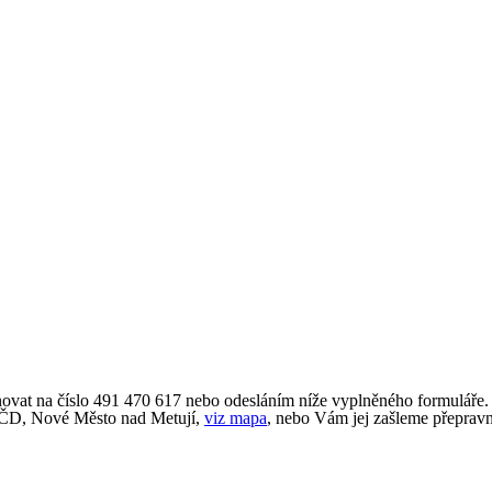
onovat na číslo 491 470 617 nebo odesláním níže vyplněného formuláře.
l ČD, Nové Město nad Metují,
viz mapa
, nebo Vám jej zašleme přepravn