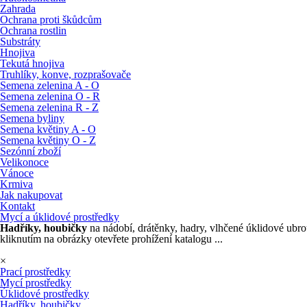
Zahrada
Ochrana proti škůdcům
Ochrana rostlin
Substráty
Hnojiva
Tekutá hnojiva
Truhlíky, konve, rozprašovače
Semena zelenina A - O
Semena zelenina O - R
Semena zelenina R - Z
Semena byliny
Semena květiny A - O
Semena květiny O - Z
Sezónní zboží
Velikonoce
Vánoce
Krmiva
Jak nakupovat
Kontakt
Mycí a úklidové prostředky
Hadříky, houbičky
na nádobí, drátěnky, hadry, vlhčené úklidové ubr
kliknutím na obrázky otevřete prohížení katalogu ...
×
Prací prostředky
Mycí prostředky
Úklidové prostředky
Hadříky, houbičky