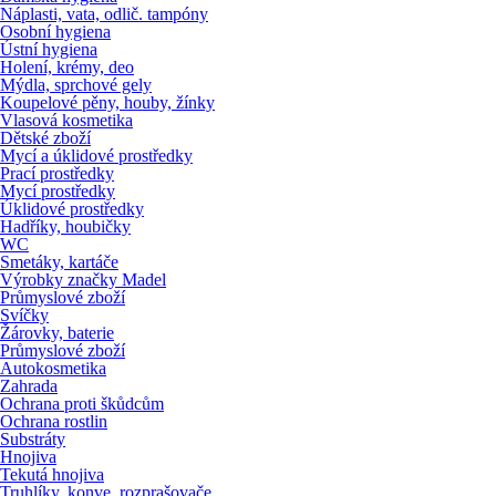
Náplasti, vata, odlič. tampóny
Osobní hygiena
Ústní hygiena
Holení, krémy, deo
Mýdla, sprchové gely
Koupelové pěny, houby, žínky
Vlasová kosmetika
Dětské zboží
Mycí a úklidové prostředky
Prací prostředky
Mycí prostředky
Úklidové prostředky
Hadříky, houbičky
WC
Smetáky, kartáče
Výrobky značky Madel
Průmyslové zboží
Svíčky
Žárovky, baterie
Průmyslové zboží
Autokosmetika
Zahrada
Ochrana proti škůdcům
Ochrana rostlin
Substráty
Hnojiva
Tekutá hnojiva
Truhlíky, konve, rozprašovače