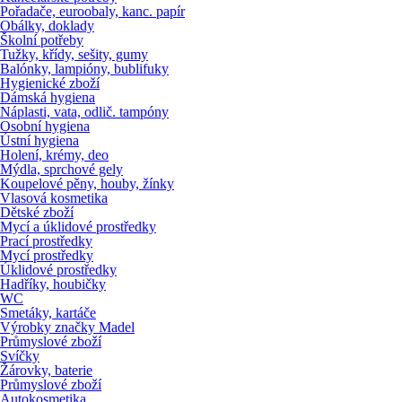
Pořadače, euroobaly, kanc. papír
Obálky, doklady
Školní potřeby
Tužky, křídy, sešity, gumy
Balónky, lampióny, bublifuky
Hygienické zboží
Dámská hygiena
Náplasti, vata, odlič. tampóny
Osobní hygiena
Ústní hygiena
Holení, krémy, deo
Mýdla, sprchové gely
Koupelové pěny, houby, žínky
Vlasová kosmetika
Dětské zboží
Mycí a úklidové prostředky
Prací prostředky
Mycí prostředky
Úklidové prostředky
Hadříky, houbičky
WC
Smetáky, kartáče
Výrobky značky Madel
Průmyslové zboží
Svíčky
Žárovky, baterie
Průmyslové zboží
Autokosmetika