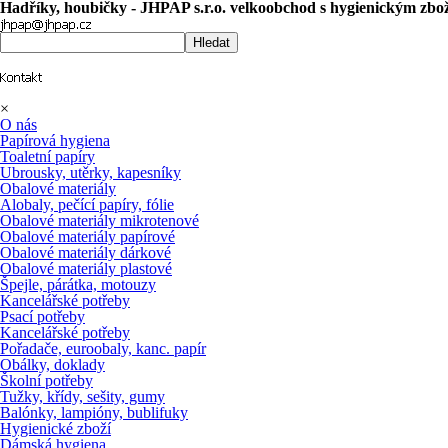
Hadříky, houbičky - JHPAP s.r.o. velkoobchod s hygienickým zb
Hledat
×
O nás
Papírová hygiena
Toaletní papíry
Ubrousky, utěrky, kapesníky
Obalové materiály
Alobaly, pečící papíry, fólie
Obalové materiály mikrotenové
Obalové materiály papírové
Obalové materiály dárkové
Obalové materiály plastové
Špejle, párátka, motouzy
Kancelářské potřeby
Psací potřeby
Kancelářské potřeby
Pořadače, euroobaly, kanc. papír
Obálky, doklady
Školní potřeby
Tužky, křídy, sešity, gumy
Balónky, lampióny, bublifuky
Hygienické zboží
Dámská hygiena