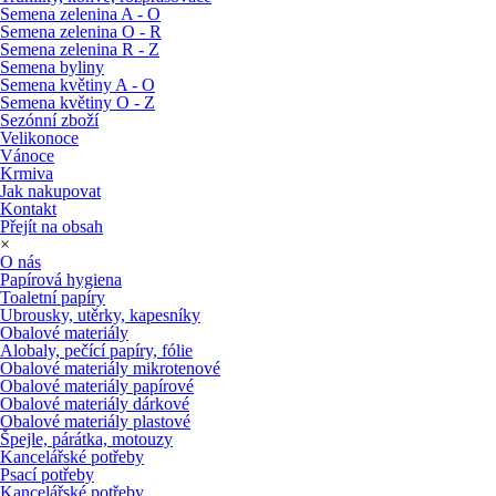
Semena zelenina A - O
Semena zelenina O - R
Semena zelenina R - Z
Semena byliny
Semena květiny A - O
Semena květiny O - Z
Sezónní zboží
Velikonoce
Vánoce
Krmiva
Jak nakupovat
Kontakt
Přejít na obsah
×
O nás
Papírová hygiena
Toaletní papíry
Ubrousky, utěrky, kapesníky
Obalové materiály
Alobaly, pečící papíry, fólie
Obalové materiály mikrotenové
Obalové materiály papírové
Obalové materiály dárkové
Obalové materiály plastové
Špejle, párátka, motouzy
Kancelářské potřeby
Psací potřeby
Kancelářské potřeby